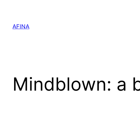
内
容
を
AFINA
ス
キ
ッ
プ
Mindblown: a b