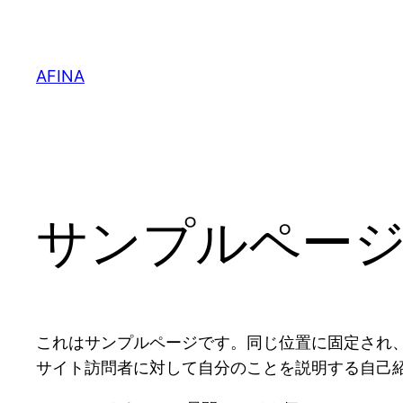
内
容
を
AFINA
ス
キ
ッ
プ
サンプルペー
これはサンプルページです。同じ位置に固定され、
サイト訪問者に対して自分のことを説明する自己